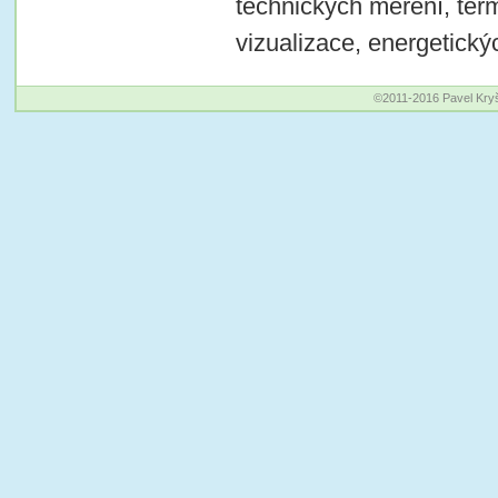
technických měření, te
vizualizace, energetický
©2011-2016 Pavel Kry