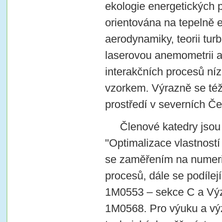
ekologie energetických 
orientována na tepelně en
aerodynamiky, teorii tur
laserovou anemometrii a
interakčních procesů n
vzorkem. Výrazně se též 
prostředí v severních Č
Členové katedry jso
"Optimalizace vlastností
se zaměřením na numeri
procesů, dále se podílej
1M0553 – sekce C a Výzk
1M0568. Pro výuku a výz