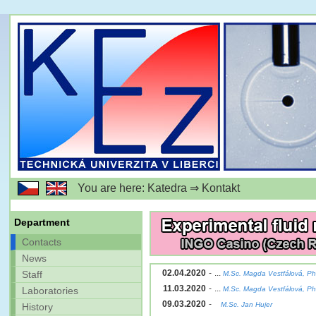
You are here: Katedra ⇒ Kontakt
Department
Contacts
News
02.04.2020
-
...
Staff
M.Sc. Magda Vestfálová, Ph
11.03.2020
-
...
Laboratories
M.Sc. Magda Vestfálová, Ph
09.03.2020
-
M.Sc. Jan Hujer
History