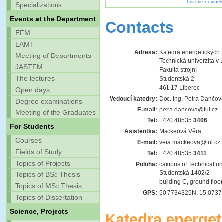
historie novinek
Specializations
Events at the Department
Contacts
EFM
LAMT
Adresa:
Katedra energetických 
Meeting of Departments
Technická univerzita v 
JASTFM
Fakulta strojní
The lectures
Studentská 2
461 17 Liberec
Open days
Vedoucí katedry:
Doc. Ing. Petra Dančov
Degree examinations
E-mail:
petra.dancova@tul.cz
Meeting of the Graduates
Tel:
+420 48535
3406
For Students
Asistentka:
Mackeová Věra
Courses
E-mail:
vera.mackeova@tul.cz
Fields of Study
Tel:
+420 48535
3411
Topics of Projects
Poloha:
campus of Technical uni
Studentská 1402/2
Topics of BSc Thesis
building C,
ground floo
Topics of MSc Thesis
GPS:
50.7734325N, 15.073
Topics of Dissertation
Science, Projects
Katedra energet