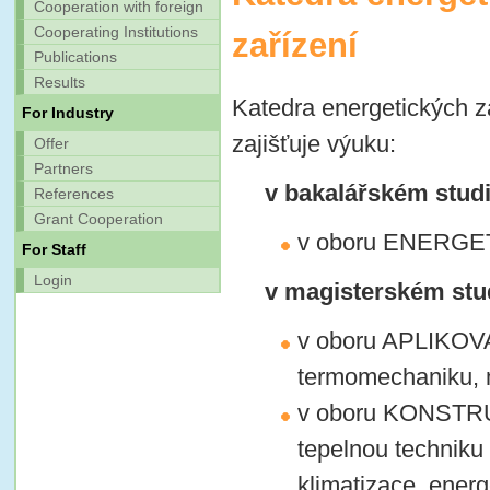
Cooperation with foreign
Cooperating Institutions
zařízení
Publications
Results
Katedra energetických z
For Industry
zajišťuje výuku:
Offer
Partners
v bakalářském stud
References
Grant Cooperation
v oboru ENERGE
For Staff
Login
v magisterském stu
v oboru APLIKO
termomechaniku, 
v oboru KONSTR
tepelnou techniku 
klimatizace, ener